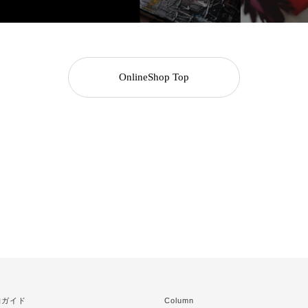
OnlineShop Top
物ガイド
Column