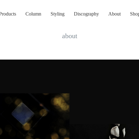
Products
Column
Styling
Discography
About
Sho
about