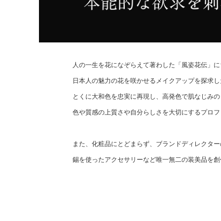
人の一生を花になぞらえて著わした「風姿花伝」にちなん
日本人の魅力の花を咲かせるメイクアップを探求し
とくに大和色を忠実に再現し、高発色で肌なじみの
色や質感の上質さや自分らしさを大切にするプロフ
また、化粧品にとどまらず、ブランドディレクター
錫を使ったアクセサリーなど唯一無二の装美品を創作し