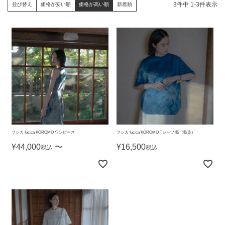
3
件中
1
-
3
件表示
並び替え
価格が安い順
価格が高い順
新着順
フシカ fucica KOROMO ワンピース
フシカ fucica KOROMO Tシャツ 藍（藍染）
¥
44,000
〜
¥
16,500
税込
税込