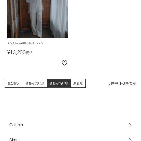
フシカ fucica KOROMO Tシャツ
¥
13,200
税込
3
件中
1
-
3
件表示
並び替え
価格が安い順
価格が高い順
新着順
Column
About